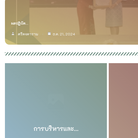
ที่อยู่
โรงเรียนวัดศรีคงคาราม
เลขที่ 2 หมู่ 6 ถนน- ตำบลนาเกลือ อำเภอพระสมุทรเจดีย์
จังหวัดสมุทรปราการ 10290
หน่วยงานที่เกี่ยวข้อง
สปพ.สป.1
กระทรวงศึกษาธิการ
สพฐ.
จำนวนผู้เข้าชม
Today's visitors:
6
Today's page views: :
6
Total visitors :
5,166