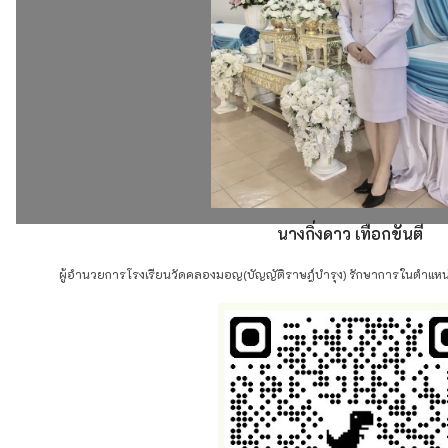
นางกิ่งดาว เทือกขันตี
ผู้อำนวยการโรงเรียนวัดคลองมอญ(บัญญัติราษฎ์บำรุง) รักษาการในตำแหน่งผู้อ
นวการโรงเรียนวัดศรีคงคาราม