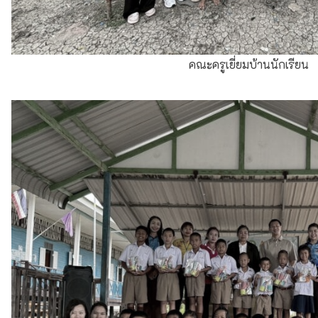
โครงการสุขภาพช่องปาก