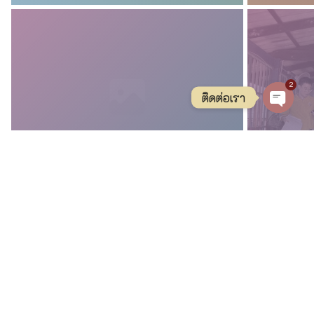
Total page views:
5,726
2
Copyright © 2026
โรงเรียนวัดศรีคงคาราม
. All rights reserved.
ติดต่อเรา
Theme:
ColorMag
by ThemeGrill. Powered by
WordPress
.
Open c